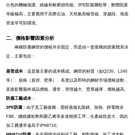
出色的機械保護、絕緣和耐磨損性能。3PE防腐層較厚，整體防護
等級極高，主要應用于高壓石油、天然氣長輸管線、穿越段、海底
管道等苛刻環境。
二、價格影響因素分析
兩種防腐鋼管的價格并非固定，而是由一套復雜的因素體系決
定，主要包括：
基管成本
：這是最主要的成本構成。鋼管的材質（如Q235、L245
等）、規格（直徑、壁厚）、長度以及即時的鋼材市場價格波動，
直接影響最終成品價格。通常，管徑越大、壁厚越厚，價格越高。
防腐工藝成本
：
3PE防腐
：由于其工藝復雜，需經過拋丸除銹、加熱、靜電噴涂
FBE、纏繞膠粘劑和聚乙烯等多道精密工序，生產線投資大，因此
加工費通常遠高于IPN8710。
IPN8710防腐
：多采用噴涂或刷涂工藝，相對簡便，加工成本較