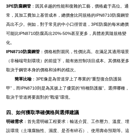
3PE防腐鋼管
：因其卓越的性能和復雜的工藝，價格處于高位。通
常，其加工費加上基管成本，總價會比同規格的IPN8710防腐鋼管
高出不少。例如，對于常見的中小口徑管道，3PE防腐的每米總價
可能比IPN8710防腐高出20%-50%甚至更多，具體差異隨規格變
化。
IPN8710防腐鋼管
：價格相對親民，性價比高。在滿足其適用場景
（非極端苛刻環境）的前提下，能有效控制項目成本。其價格更多
取決于鋼管本身的價格和涂料的檔次。
簡單比喻
：3PE像是為管道穿上了專業的“重型復合防護裝
甲”，而IPN8710則是為其披上了優質的“特種防護服”。選擇哪種，
取決于管道將要面對的“戰場”環境。
四、如何獲取準確價格與選擇建議
明確需求
：首先需明確工程要求：輸送介質、工作壓力、溫度、埋
設環境（土壤腐蝕性、濕度、是否有碎石）、使用壽命預期等。這