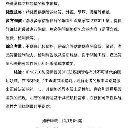
些是選擇防腐類型的根本依據。
確定規格
：精確提供鋼管的材質、外徑、壁厚、長度等參數。
多方詢價
：聯系多家信譽良好的鋼管生產廠家或防腐加工廠，提供
詳細技術參數進行詢價。務必詢問價格所包含的內容（是否含稅、
運費、檢測費等）。
綜合考量
：不應僅比較價格。需綜合評估供應商的資質、業績、產
品質量控制能力、檢測報告以及售后服務。對于關鍵工程，產品質
量和長期可靠性遠比初始采購成本重要。
結論
：IPN8710防腐鋼管與3PE防腐鋼管各有其不可替代的應
用領域。在“管材欄目”中查詢或采購時，理解兩者的根本區別是做
出正確決策的第一步。其價格差異本質上是性能、壽命和適用場景
差異的體現。明智的選擇是基于具體項目需求，在技術可靠性與經
濟性之間找到最佳平衡點。
如若轉載，請注明出處：