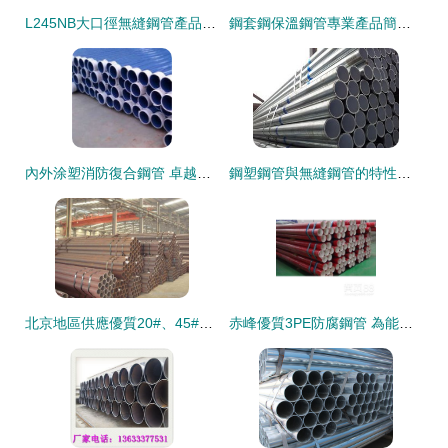
L245NB大口徑無縫鋼管產品詳解 基于GB/T 9711.1標準的工業骨干
鋼套鋼保溫鋼管專業產品簡介 以無縫鋼管為核心
內外涂塑消防復合鋼管 卓越性能與產品特點解析
鋼塑鋼管與無縫鋼管的特性與應用對比
北京地區供應優質20#、45#、16Mn、Q345B無縫鋼管產品詳解與高清細節圖鑒
赤峰優質3PE防腐鋼管 為能源輸送保駕護航的鋼鐵衛士