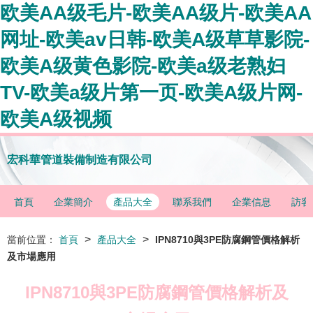
欧美AA级毛片-欧美AA级片-欧美AA
网址-欧美av日韩-欧美A级草草影院-
欧美A级黄色影院-欧美a级老熟妇
TV-欧美a级片第一页-欧美A级片网-
欧美A级视频
宏科華管道裝備制造有限公司
首頁
企業簡介
產品大全
聯系我們
企業信息
訪客
>
>
當前位置：
首頁
產品大全
IPN8710與3PE防腐鋼管價格解析
及市場應用
IPN8710與3PE防腐鋼管價格解析及