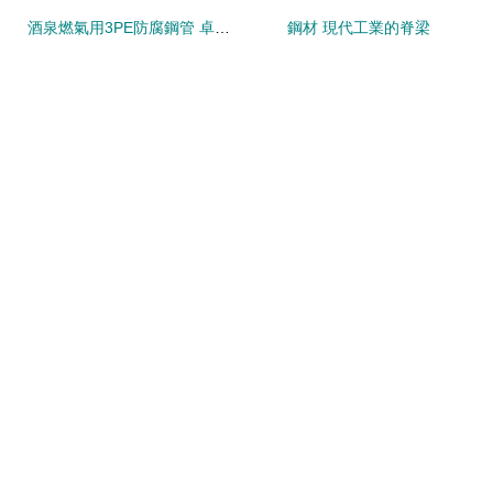
酒泉燃氣用3PE防腐鋼管 卓越性能守護能源動脈
鋼材 現代工業的脊梁