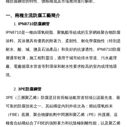
種防腐鋼管的特性、價格構成及市場應用進行解析。
一、兩種主流防腐工藝簡介
1.
IPN8710防腐鋼管
IPN8710是一種由環氧樹脂、聚氨酯等組成的互穿網絡聚合物防腐
涂料。其涂層具有優異的附著力、柔韌性、耐化學腐蝕性（特別是
耐水、酸、堿、鹽及石油產品）和良好的抗滲透性。IPN8710防腐
層通常較薄，施工相對靈活，適用于城市給排水管道、污水處理
廠、電廠循環水管道等對環保和耐水性要求較高的室內或埋地環
境。
2.
3PE防腐鋼管
3PE（三層聚乙烯）防腐是目前長輸油氣管道領域公認最先進、最
可靠的防腐技術之一。其結構從內到外依次為：熔結環氧粉末
（FBE）底層、聚合物膠粘劑中間層和聚乙烯（PE）外護層。這
種復合結構結合了FBE的強附著力和抗陰極剝離性能，以及聚乙烯