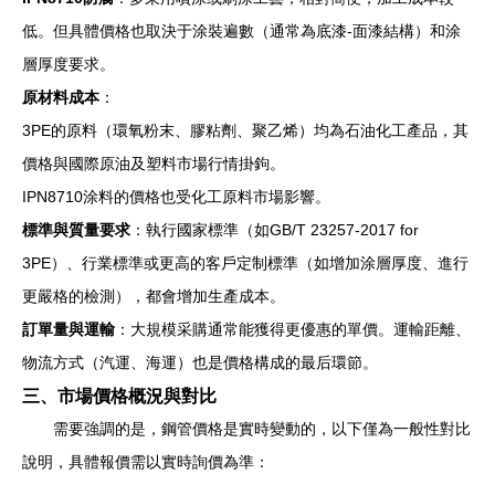
低。但具體價格也取決于涂裝遍數（通常為底漆-面漆結構）和涂
層厚度要求。
原材料成本
：
3PE的原料（環氧粉末、膠粘劑、聚乙烯）均為石油化工產品，其
價格與國際原油及塑料市場行情掛鉤。
IPN8710涂料的價格也受化工原料市場影響。
標準與質量要求
：執行國家標準（如GB/T 23257-2017 for
3PE）、行業標準或更高的客戶定制標準（如增加涂層厚度、進行
更嚴格的檢測），都會增加生產成本。
訂單量與運輸
：大規模采購通常能獲得更優惠的單價。運輸距離、
物流方式（汽運、海運）也是價格構成的最后環節。
三、市場價格概況與對比
需要強調的是，鋼管價格是實時變動的，以下僅為一般性對比
說明，具體報價需以實時詢價為準：